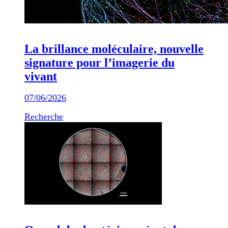
La brillance moléculaire, nouvelle
signature pour l’imagerie du
vivant
07/06/2026
Recherche