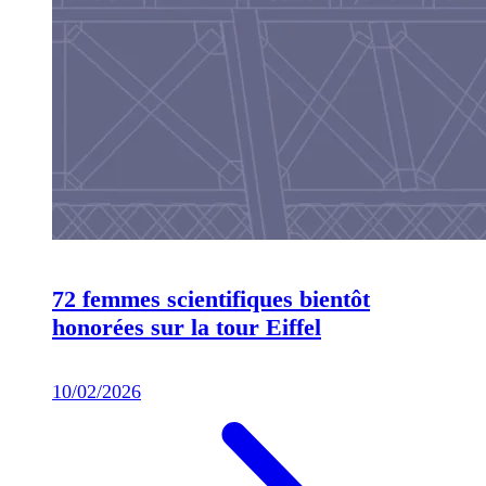
72 femmes scientifiques bientôt
honorées sur la tour Eiffel
10/02/2026