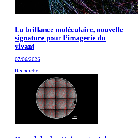
La brillance moléculaire, nouvelle
signature pour l’imagerie du
vivant
07/06/2026
Recherche