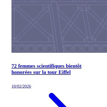
72 femmes scientifiques bientôt
honorées sur la tour Eiffel
10/02/2026