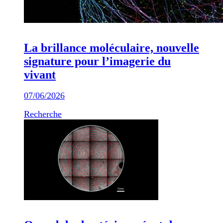
La brillance moléculaire, nouvelle
signature pour l’imagerie du
vivant
07/06/2026
Recherche