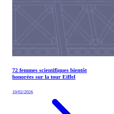
72 femmes scientifiques bientôt
honorées sur la tour Eiffel
10/02/2026