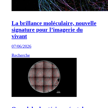
La brillance moléculaire, nouvelle
signature pour l’imagerie du
vivant
07/06/2026
Recherche