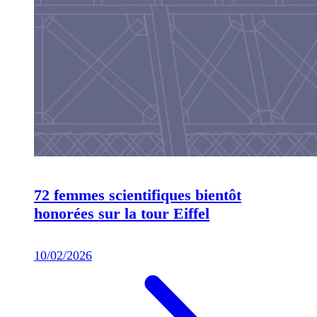
72 femmes scientifiques bientôt
honorées sur la tour Eiffel
10/02/2026