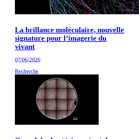
La brillance moléculaire, nouvelle
signature pour l’imagerie du
vivant
07/06/2026
Recherche