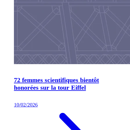
72 femmes scientifiques bientôt
honorées sur la tour Eiffel
10/02/2026