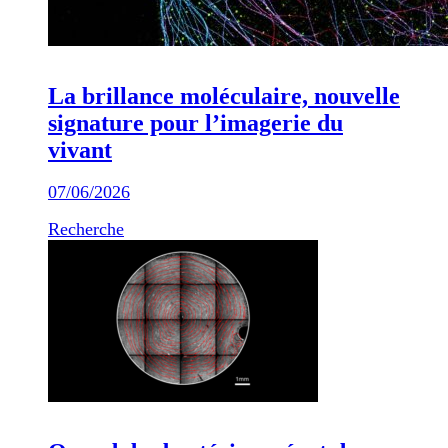
La brillance moléculaire, nouvelle
signature pour l’imagerie du
vivant
07/06/2026
Recherche