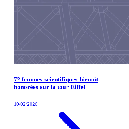
72 femmes scientifiques bientôt
honorées sur la tour Eiffel
10/02/2026