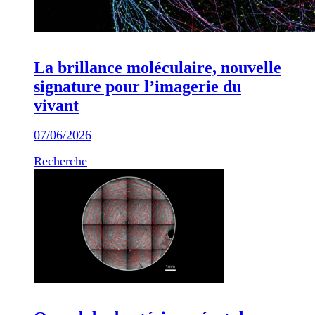
La brillance moléculaire, nouvelle
signature pour l’imagerie du
vivant
07/06/2026
Recherche