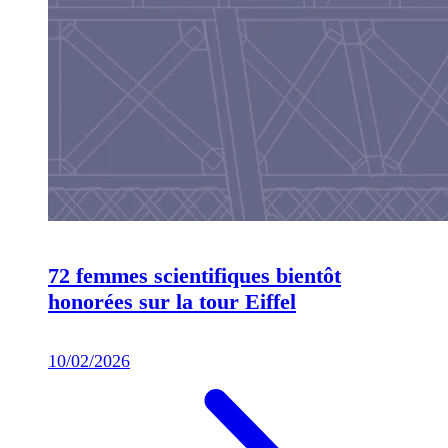
72 femmes scientifiques bientôt
honorées sur la tour Eiffel
10/02/2026