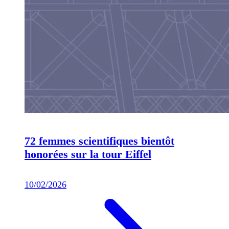
72 femmes scientifiques bientôt
honorées sur la tour Eiffel
10/02/2026