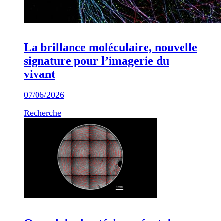
La brillance moléculaire, nouvelle
signature pour l’imagerie du
vivant
07/06/2026
Recherche