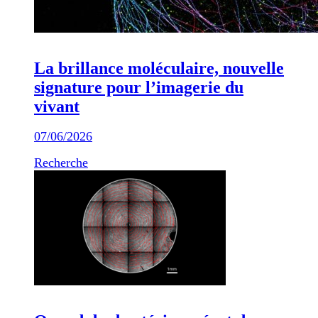
La brillance moléculaire, nouvelle
signature pour l’imagerie du
vivant
07/06/2026
Recherche