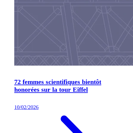
72 femmes scientifiques bientôt
honorées sur la tour Eiffel
10/02/2026