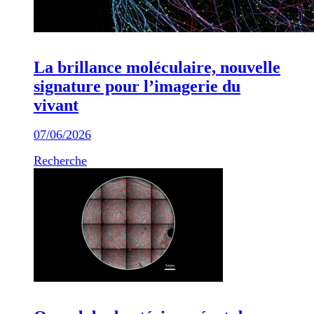
La brillance moléculaire, nouvelle
signature pour l’imagerie du
vivant
07/06/2026
Recherche