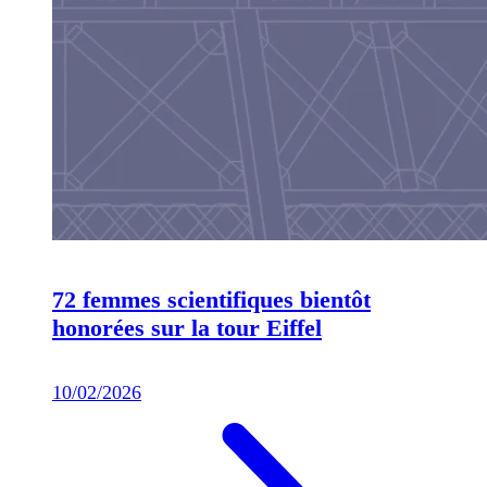
72 femmes scientifiques bientôt
honorées sur la tour Eiffel
10/02/2026