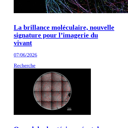
La brillance moléculaire, nouvelle
signature pour l’imagerie du
vivant
07/06/2026
Recherche