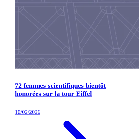
72 femmes scientifiques bientôt
honorées sur la tour Eiffel
10/02/2026