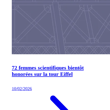
72 femmes scientifiques bientôt
honorées sur la tour Eiffel
10/02/2026