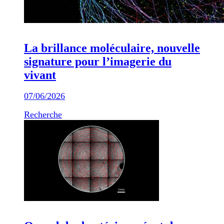
La brillance moléculaire, nouvelle
signature pour l’imagerie du
vivant
07/06/2026
Recherche