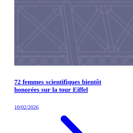
72 femmes scientifiques bientôt
honorées sur la tour Eiffel
10/02/2026