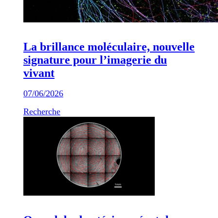
La brillance moléculaire, nouvelle
signature pour l’imagerie du
vivant
07/06/2026
Recherche