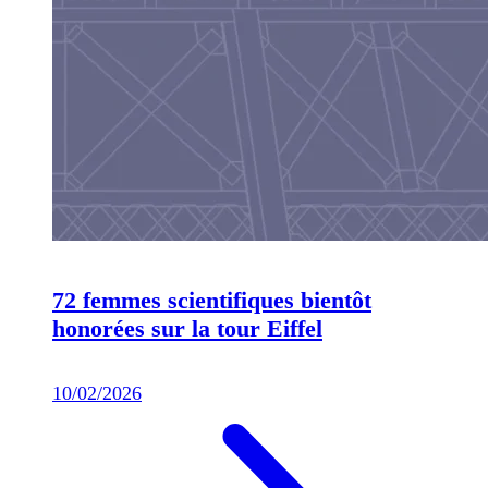
72 femmes scientifiques bientôt
honorées sur la tour Eiffel
10/02/2026