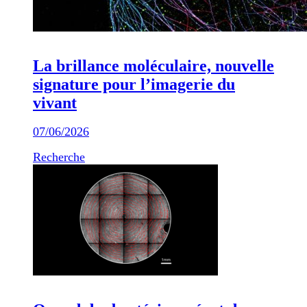
La brillance moléculaire, nouvelle
signature pour l’imagerie du
vivant
07/06/2026
Recherche