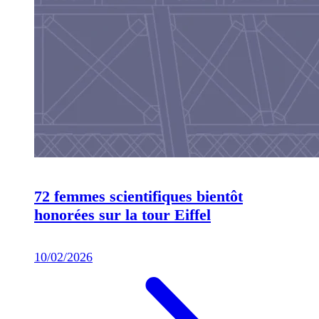
72 femmes scientifiques bientôt
honorées sur la tour Eiffel
10/02/2026