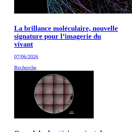
La brillance moléculaire, nouvelle
signature pour l’imagerie du
vivant
07/06/2026
Recherche