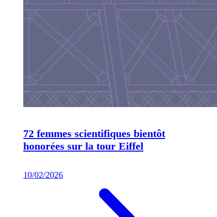
72 femmes scientifiques bientôt
honorées sur la tour Eiffel
10/02/2026