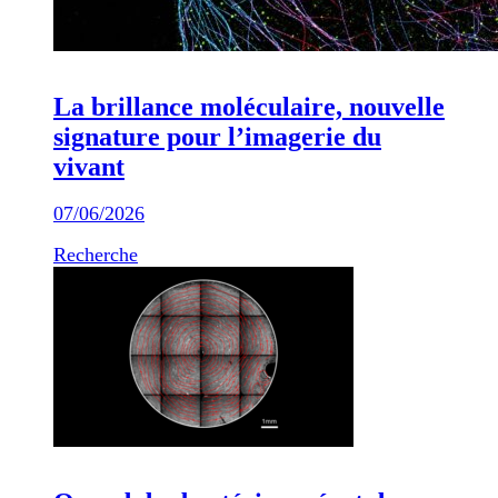
La brillance moléculaire, nouvelle
signature pour l’imagerie du
vivant
07/06/2026
Recherche