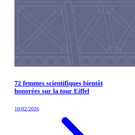
72 femmes scientifiques bientôt
honorées sur la tour Eiffel
10/02/2026