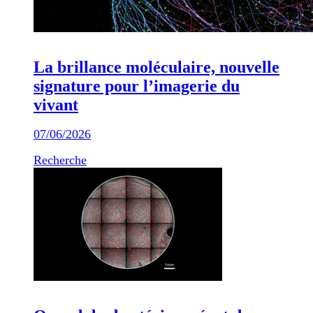
La brillance moléculaire, nouvelle
signature pour l’imagerie du
vivant
07/06/2026
Recherche