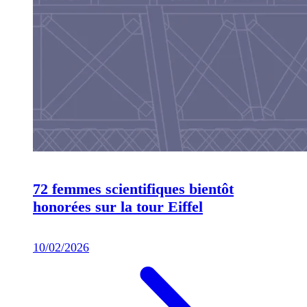
72 femmes scientifiques bientôt
honorées sur la tour Eiffel
10/02/2026