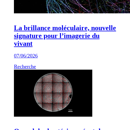
La brillance moléculaire, nouvelle
signature pour l’imagerie du
vivant
07/06/2026
Recherche