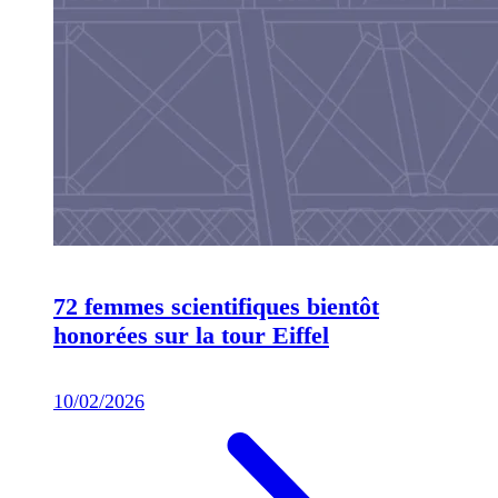
72 femmes scientifiques bientôt
honorées sur la tour Eiffel
10/02/2026