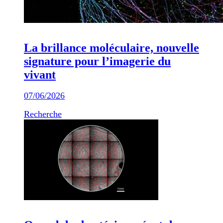
La brillance moléculaire, nouvelle
signature pour l’imagerie du
vivant
07/06/2026
Recherche