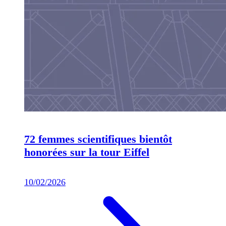
72 femmes scientifiques bientôt
honorées sur la tour Eiffel
10/02/2026