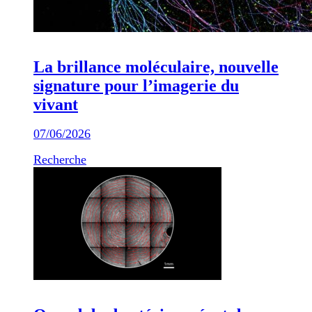
La brillance moléculaire, nouvelle
signature pour l’imagerie du
vivant
07/06/2026
Recherche