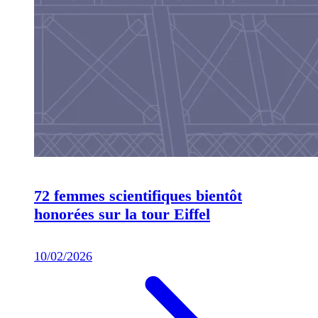
72 femmes scientifiques bientôt
honorées sur la tour Eiffel
10/02/2026