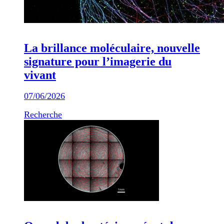
La brillance moléculaire, nouvelle
signature pour l’imagerie du
vivant
07/06/2026
Recherche