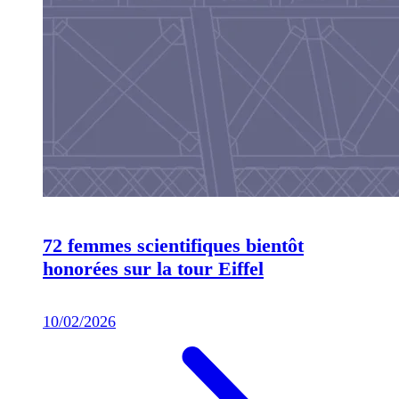
72 femmes scientifiques bientôt
honorées sur la tour Eiffel
10/02/2026