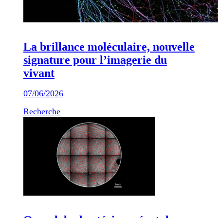
La brillance moléculaire, nouvelle
signature pour l’imagerie du
vivant
07/06/2026
Recherche