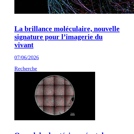
La brillance moléculaire, nouvelle
signature pour l’imagerie du
vivant
07/06/2026
Recherche