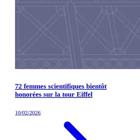
72 femmes scientifiques bientôt
honorées sur la tour Eiffel
10/02/2026