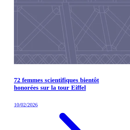
72 femmes scientifiques bientôt
honorées sur la tour Eiffel
10/02/2026