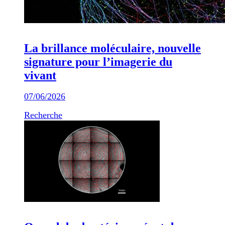
La brillance moléculaire, nouvelle
signature pour l’imagerie du
vivant
07/06/2026
Recherche