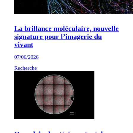
La brillance moléculaire, nouvelle
signature pour l’imagerie du
vivant
07/06/2026
Recherche