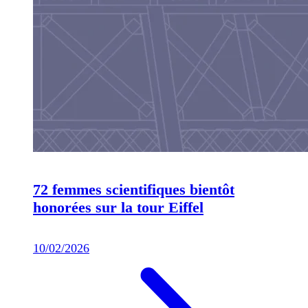
72 femmes scientifiques bientôt
honorées sur la tour Eiffel
10/02/2026