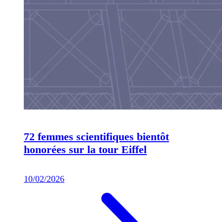
72 femmes scientifiques bientôt
honorées sur la tour Eiffel
10/02/2026