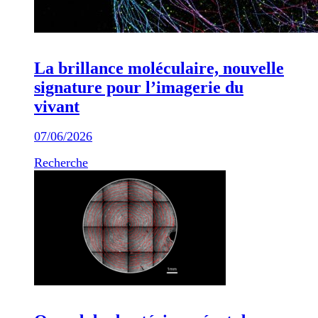
La brillance moléculaire, nouvelle
signature pour l’imagerie du
vivant
07/06/2026
Recherche