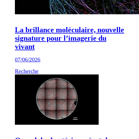
La brillance moléculaire, nouvelle
signature pour l’imagerie du
vivant
07/06/2026
Recherche