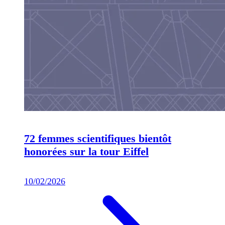
72 femmes scientifiques bientôt
honorées sur la tour Eiffel
10/02/2026