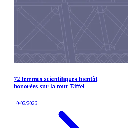
72 femmes scientifiques bientôt
honorées sur la tour Eiffel
10/02/2026