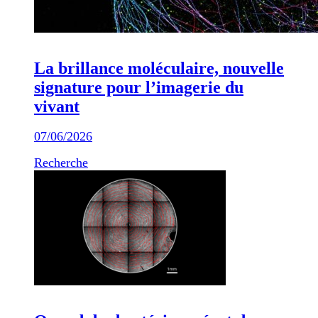
La brillance moléculaire, nouvelle
signature pour l’imagerie du
vivant
07/06/2026
Recherche