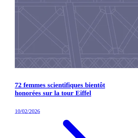
72 femmes scientifiques bientôt
honorées sur la tour Eiffel
10/02/2026