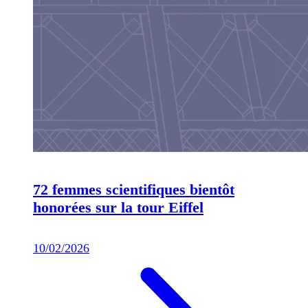
72 femmes scientifiques bientôt
honorées sur la tour Eiffel
10/02/2026