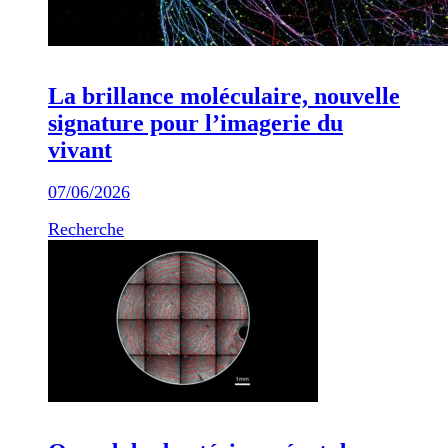
La brillance moléculaire, nouvelle
signature pour l’imagerie du
vivant
07/06/2026
Recherche