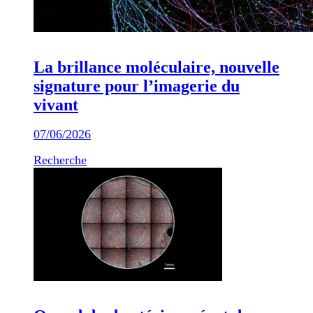
La brillance moléculaire, nouvelle
signature pour l’imagerie du
vivant
07/06/2026
Recherche