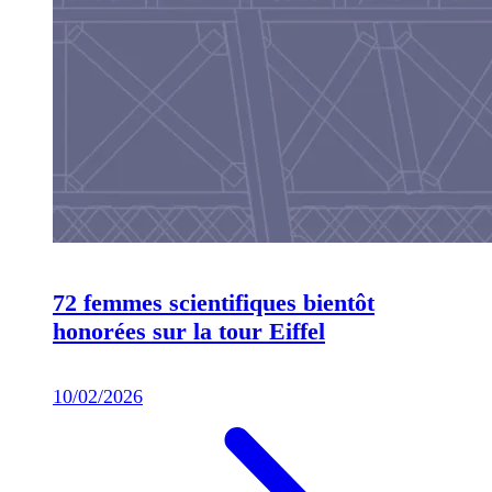
72 femmes scientifiques bientôt
honorées sur la tour Eiffel
10/02/2026