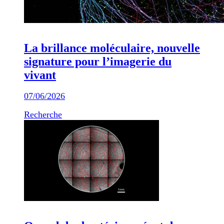
La brillance moléculaire, nouvelle
signature pour l’imagerie du
vivant
07/06/2026
Recherche