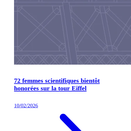
72 femmes scientifiques bientôt
honorées sur la tour Eiffel
10/02/2026