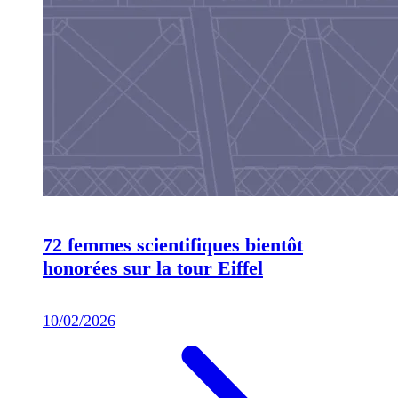
72 femmes scientifiques bientôt
honorées sur la tour Eiffel
10/02/2026