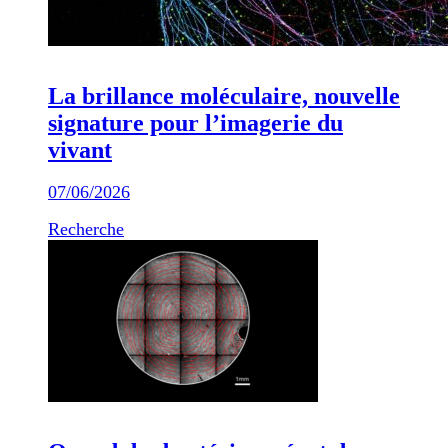
La brillance moléculaire, nouvelle
signature pour l’imagerie du
vivant
07/06/2026
Recherche