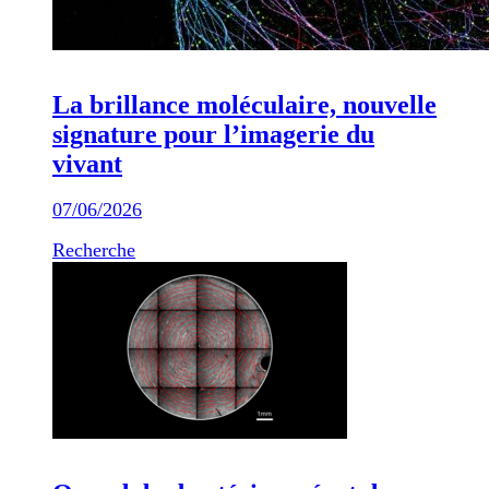
La brillance moléculaire, nouvelle
signature pour l’imagerie du
vivant
07/06/2026
Recherche