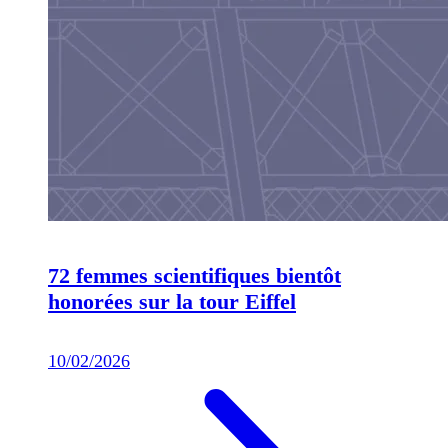
72 femmes scientifiques bientôt
honorées sur la tour Eiffel
10/02/2026