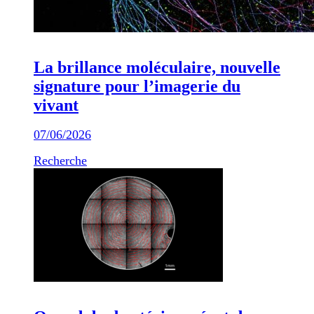
La brillance moléculaire, nouvelle
signature pour l’imagerie du
vivant
07/06/2026
Recherche