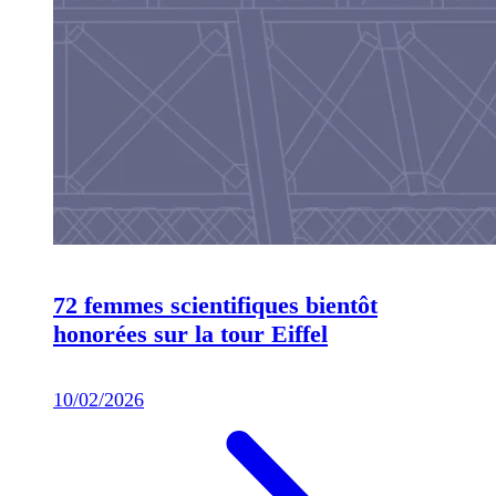
72 femmes scientifiques bientôt
honorées sur la tour Eiffel
10/02/2026