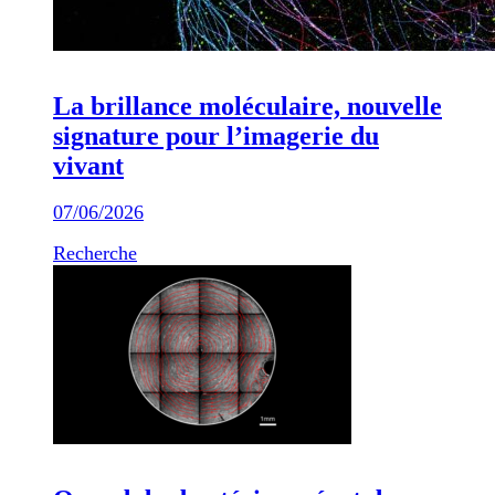
La brillance moléculaire, nouvelle
signature pour l’imagerie du
vivant
07/06/2026
Recherche