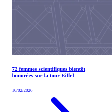
72 femmes scientifiques bientôt
honorées sur la tour Eiffel
10/02/2026