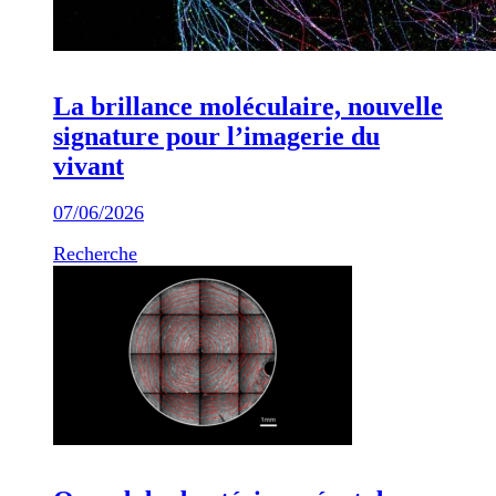
La brillance moléculaire, nouvelle
signature pour l’imagerie du
vivant
07/06/2026
Recherche