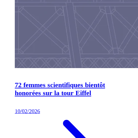
72 femmes scientifiques bientôt
honorées sur la tour Eiffel
10/02/2026