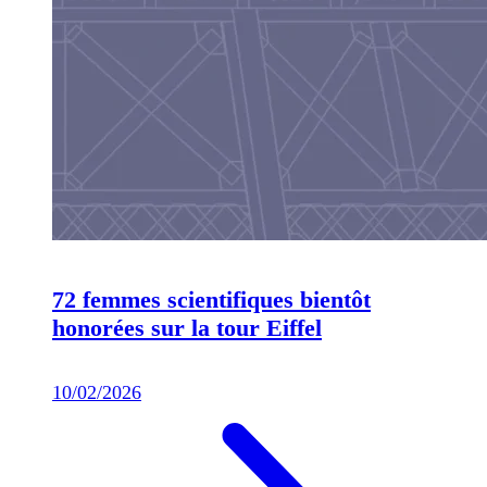
72 femmes scientifiques bientôt
honorées sur la tour Eiffel
10/02/2026