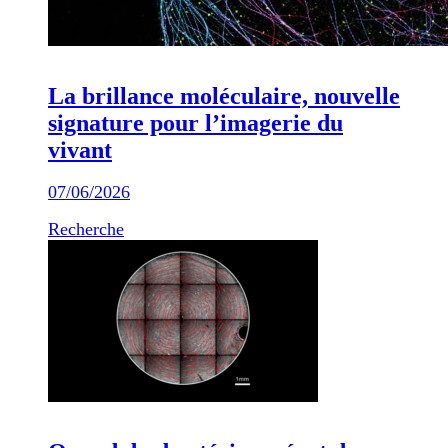
La brillance moléculaire, nouvelle
signature pour l’imagerie du
vivant
07/06/2026
Recherche