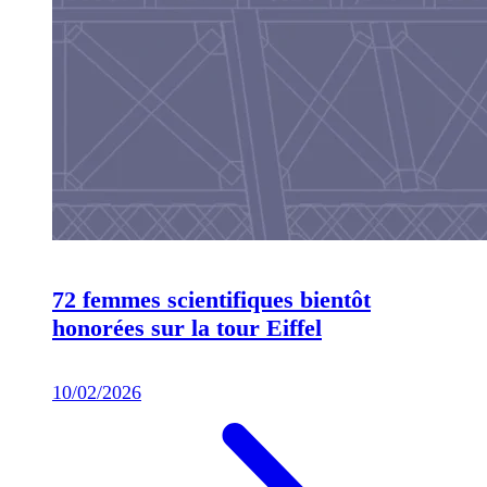
72 femmes scientifiques bientôt
honorées sur la tour Eiffel
10/02/2026