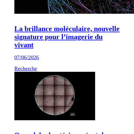
La brillance moléculaire, nouvelle
signature pour l’imagerie du
vivant
07/06/2026
Recherche