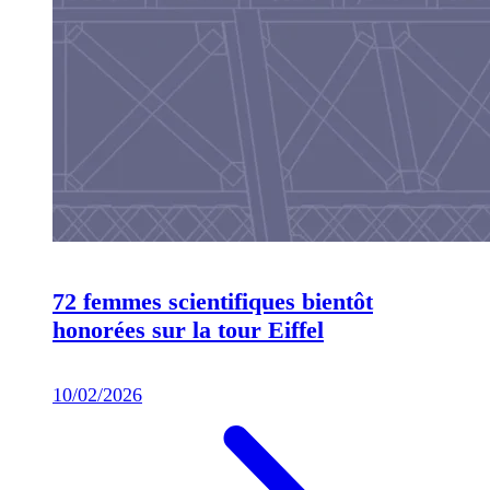
72 femmes scientifiques bientôt
honorées sur la tour Eiffel
10/02/2026