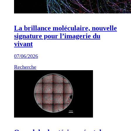
La brillance moléculaire, nouvelle
signature pour l’imagerie du
vivant
07/06/2026
Recherche