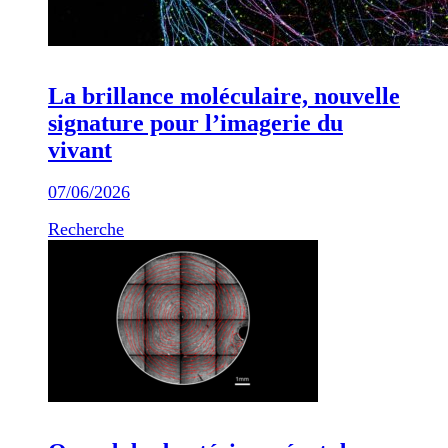
La brillance moléculaire, nouvelle
signature pour l’imagerie du
vivant
07/06/2026
Recherche