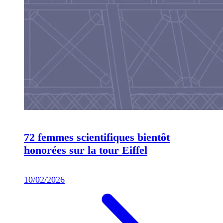
72 femmes scientifiques bientôt
honorées sur la tour Eiffel
10/02/2026