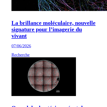
La brillance moléculaire, nouvelle
signature pour l’imagerie du
vivant
07/06/2026
Recherche