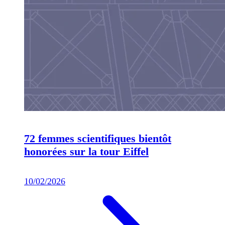
72 femmes scientifiques bientôt
honorées sur la tour Eiffel
10/02/2026