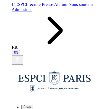
L’ESPCI recrute
Presse
Alumni
Nous soutenir
Admissions
FR
EN
École