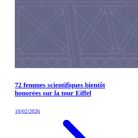
72 femmes scientifiques bientôt
honorées sur la tour Eiffel
10/02/2026