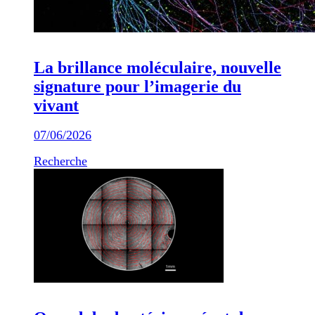
La brillance moléculaire, nouvelle
signature pour l’imagerie du
vivant
07/06/2026
Recherche