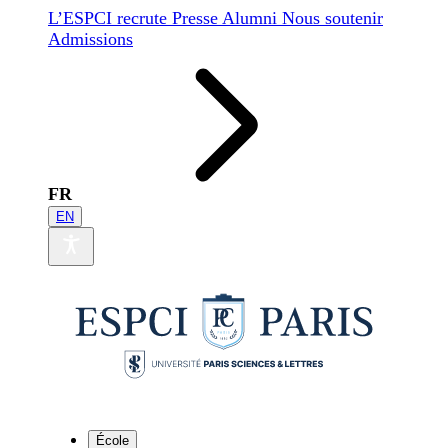
L’ESPCI recrute
Presse
Alumni
Nous soutenir
Admissions
FR
EN
École