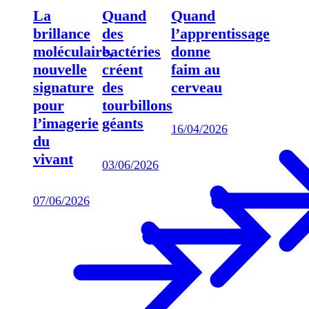
La
Quand
Quand
brillance
des
l’apprentissage
moléculaire,
bactéries
donne
nouvelle
créent
faim au
signature
des
cerveau
pour
tourbillons
l’imagerie
géants
16/04/2026
du
vivant
03/06/2026
07/06/2026