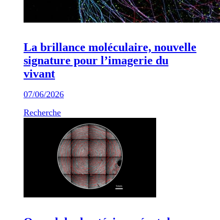
La brillance moléculaire, nouvelle
signature pour l’imagerie du
vivant
07/06/2026
Recherche