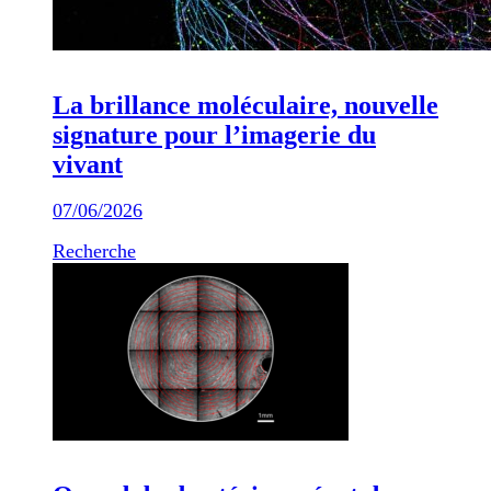
La brillance moléculaire, nouvelle
signature pour l’imagerie du
vivant
07/06/2026
Recherche