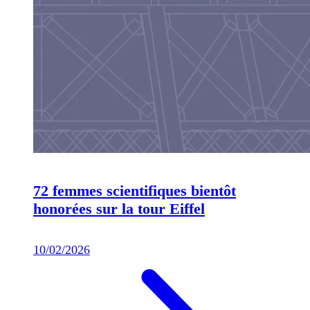
72 femmes scientifiques bientôt
honorées sur la tour Eiffel
10/02/2026