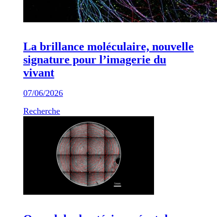
La brillance moléculaire, nouvelle
signature pour l’imagerie du
vivant
07/06/2026
Recherche