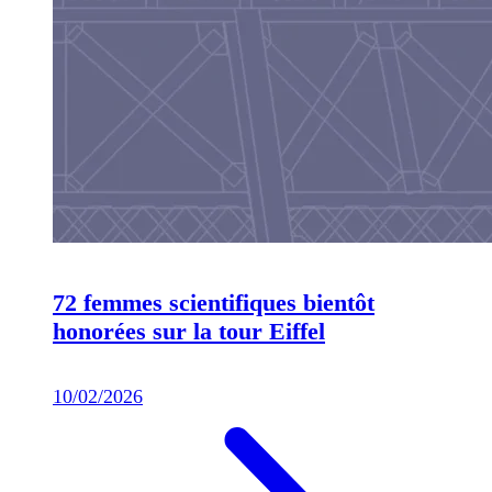
72 femmes scientifiques bientôt
honorées sur la tour Eiffel
10/02/2026