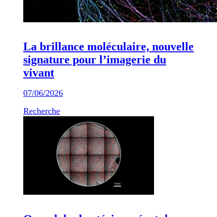
La brillance moléculaire, nouvelle
signature pour l’imagerie du
vivant
07/06/2026
Recherche