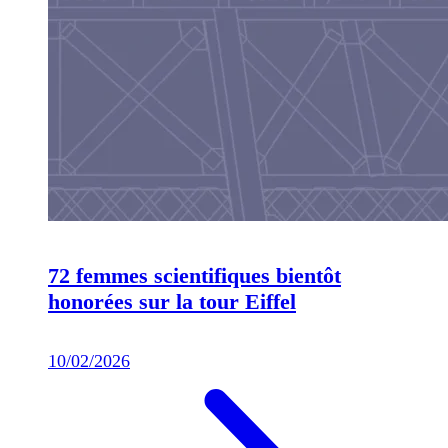
72 femmes scientifiques bientôt
honorées sur la tour Eiffel
10/02/2026